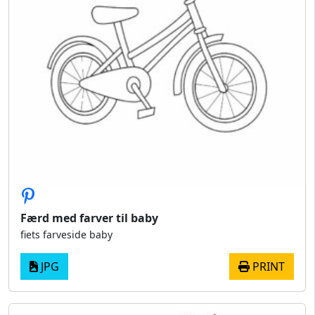
Færd med farver til baby
fiets farveside baby
JPG
PRINT