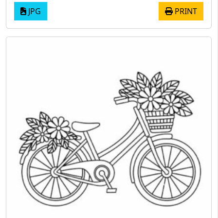
JPG
PRINT