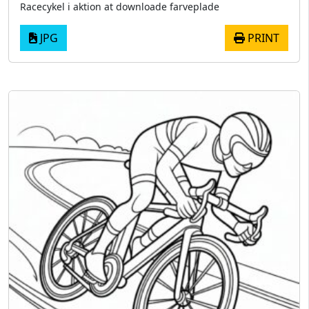
Racecykel i aktion at downloade farveplade
JPG
PRINT