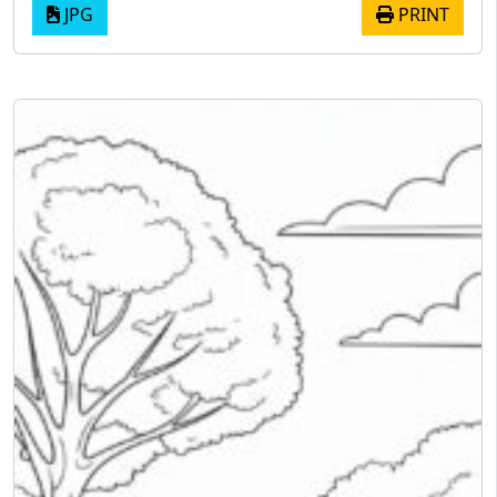
JPG
PRINT