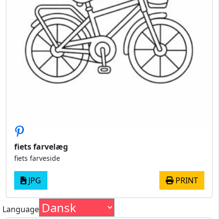
fiets farvelæg
fiets farveside
JPG
PRINT
Language