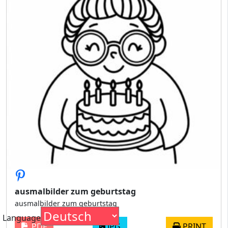
ausmalbilder zum geburtstag
ausmalbilder zum geburtstag
Language
PDF
JPG
PRINT