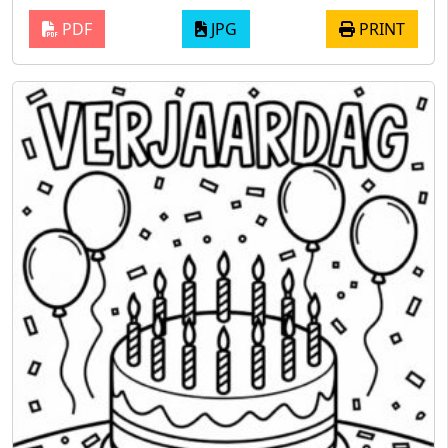
PDF
JPG
PRINT