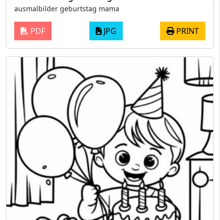
ausmalbilder geburtstag mama
PDF
JPG
PRINT