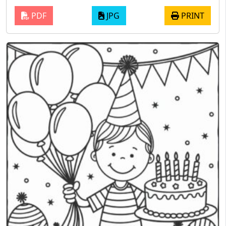
PDF
JPG
PRINT