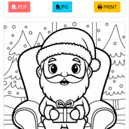
PDF
JPG
PRINT