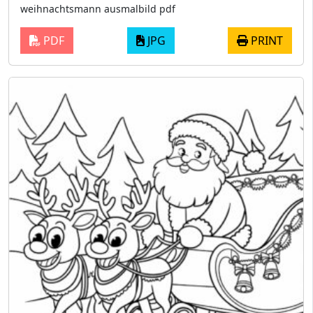
weihnachtsmann ausmalbild pdf
PDF
JPG
PRINT