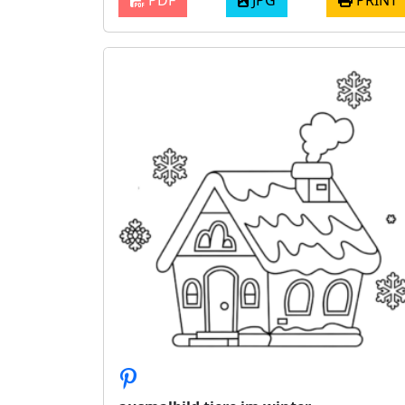
PDF
JPG
PRINT