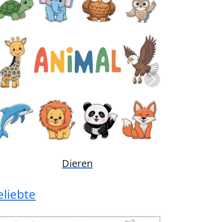
Previous
Next
Disney
eliebte