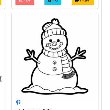
PDF
JPG
PRINT