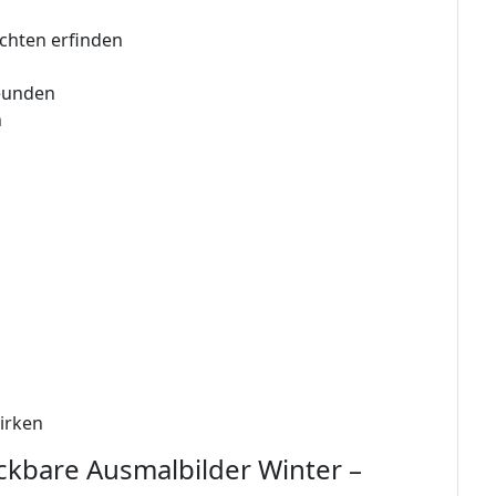
ichten erfinden
eunden
n
irken
kbare Ausmalbilder Winter –