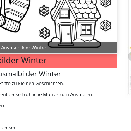
»
Ausmalbilder Winter
ilder Winter
usmalbilder Winter
tifte zu kleinen Geschichten.
nd entdecke fröhliche Motive zum Ausmalen.
en.
ntdecken