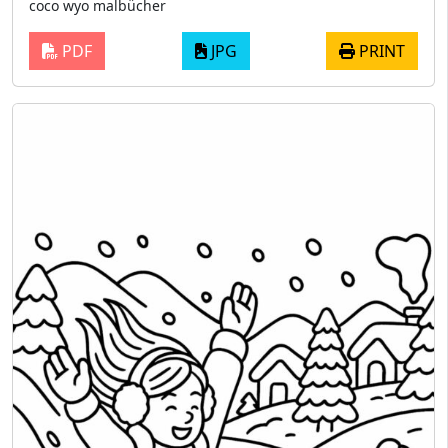
coco wyo malbücher
PDF
JPG
PRINT