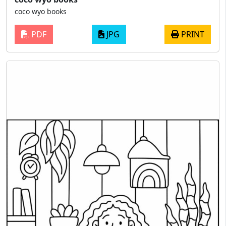
coco wyo books
PDF
JPG
PRINT