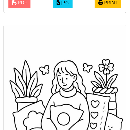
PDF
JPG
PRINT