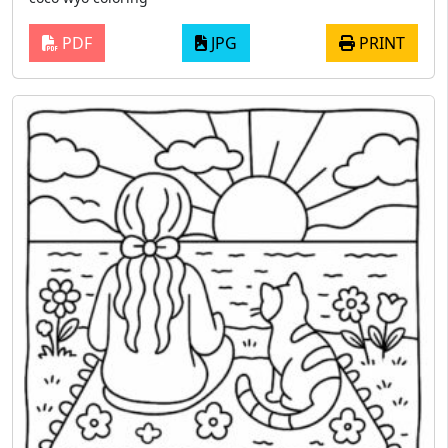
PDF
JPG
PRINT