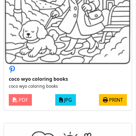
coco wyo coloring books
coco wyo coloring books
PDF
JPG
PRINT