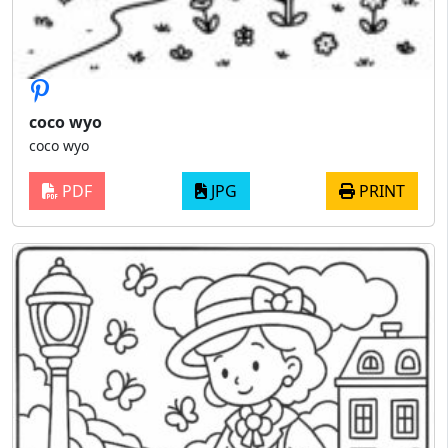
coco wyo
coco wyo
PDF
JPG
PRINT