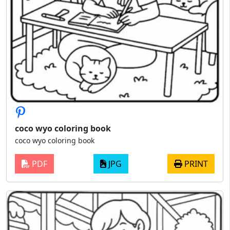
coco wyo coloring book
coco wyo coloring book
PDF
JPG
PRINT