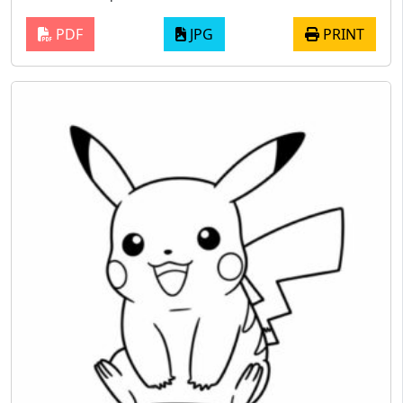
PDF
JPG
PRINT