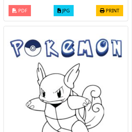
PDF
JPG
PRINT