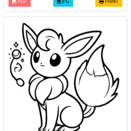
PDF
JPG
PRINT