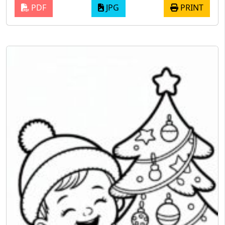
PDF
JPG
PRINT