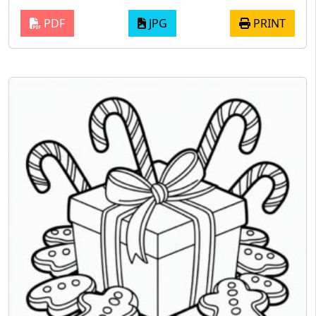
PDF
JPG
PRINT