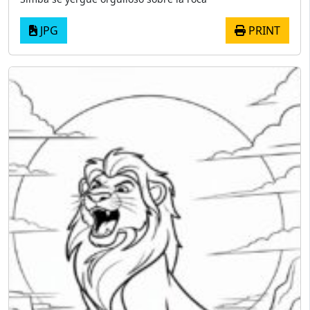
JPG
PRINT