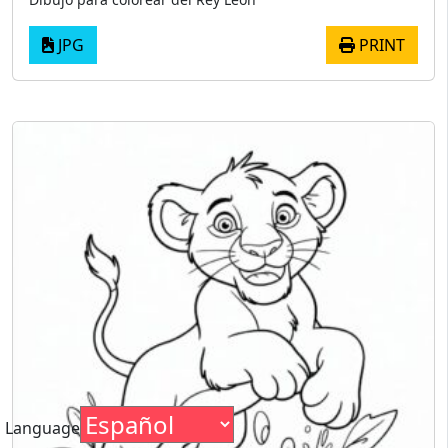
JPG
PRINT
Language