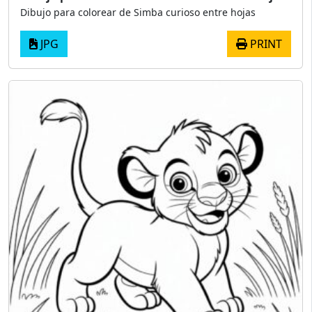
Dibujo para colorear de Simba curioso entre hojas
JPG
PRINT