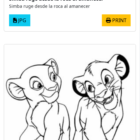
Simba ruge desde la roca al amanecer
JPG
PRINT