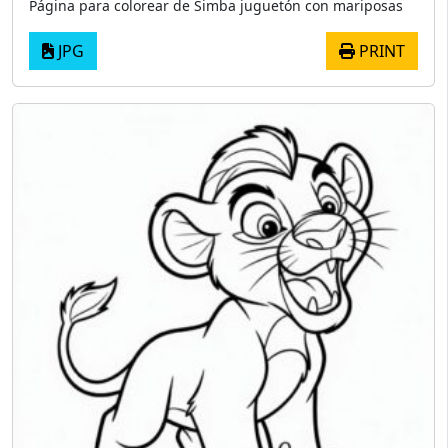
Página para colorear de Simba juguetón con mariposas
JPG
PRINT