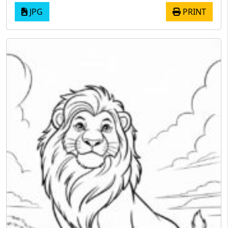
JPG
PRINT