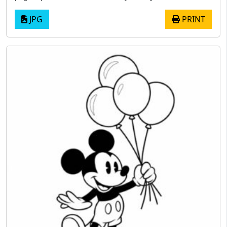
JPG
PRINT