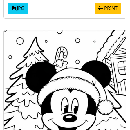
JPG
PRINT