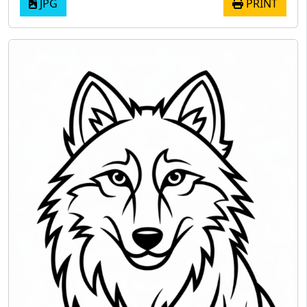
JPG
PRINT