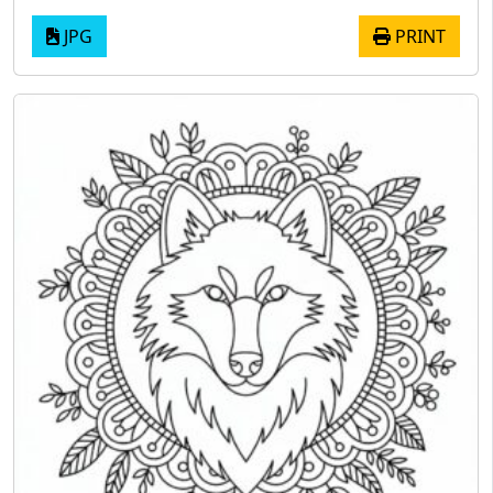
JPG
PRINT