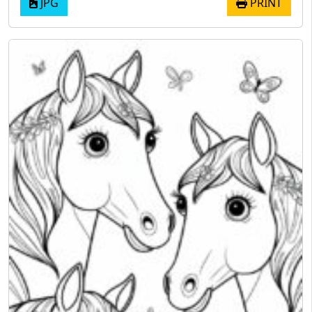
JPG
PRINT