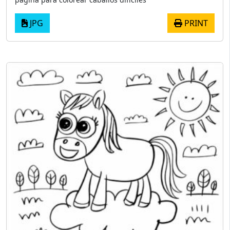
JPG
PRINT