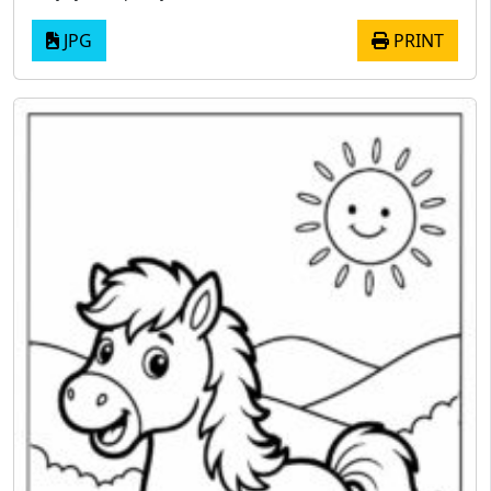
JPG
PRINT