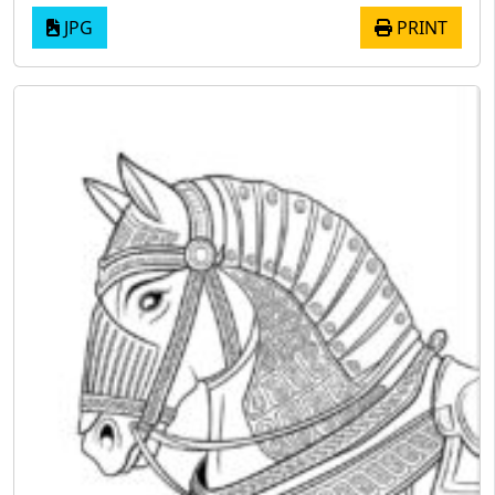
JPG
PRINT