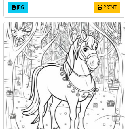
JPG
PRINT