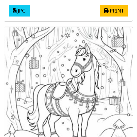
JPG
PRINT