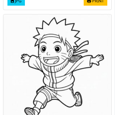
JPG
PRINT