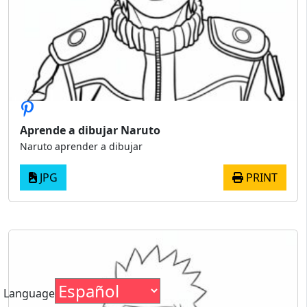
Aprende a dibujar Naruto
Naruto aprender a dibujar
JPG
PRINT
Language