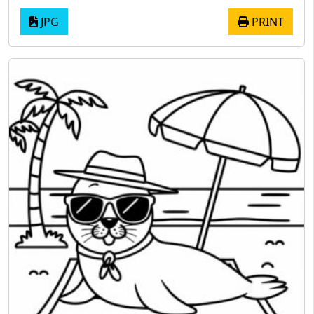
JPG
PRINT