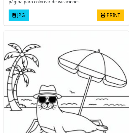
página para colorear de vacaciones
JPG
PRINT