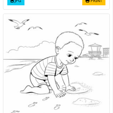
JPG
PRINT