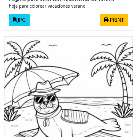
hoja para colorear vacaciones verano
JPG
PRINT