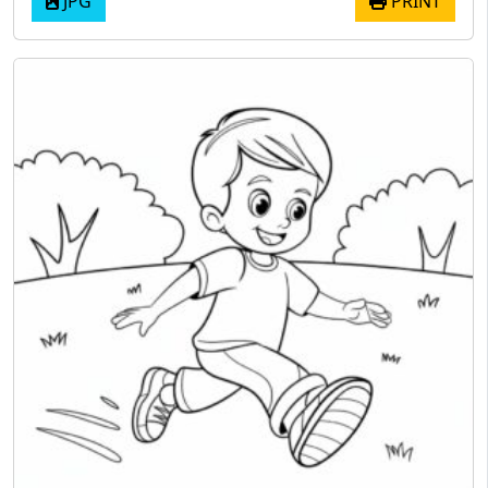
JPG
PRINT