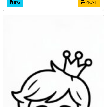
JPG
PRINT