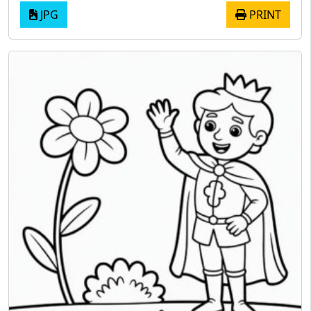
JPG
PRINT