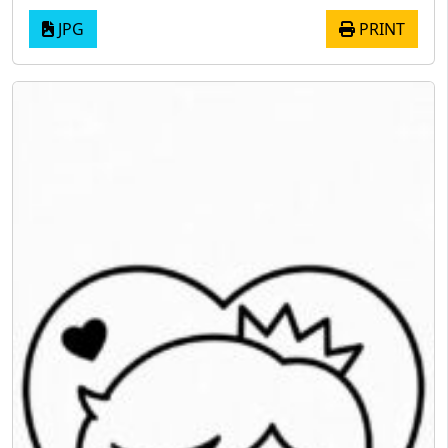
JPG
PRINT