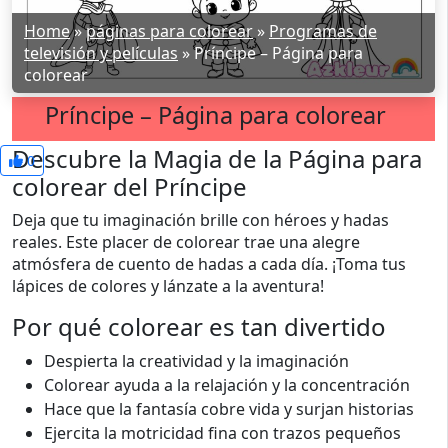
Home
»
páginas para colorear
»
Programas de
televisión y películas
»
Príncipe – Página para
colorear
Príncipe – Página para colorear
Descubre la Magia de la Página para
0
colorear del Príncipe
Deja que tu imaginación brille con héroes y hadas
reales. Este placer de colorear trae una alegre
atmósfera de cuento de hadas a cada día. ¡Toma tus
lápices de colores y lánzate a la aventura!
Por qué colorear es tan divertido
Despierta la creatividad y la imaginación
Colorear ayuda a la relajación y la concentración
Hace que la fantasía cobre vida y surjan historias
Ejercita la motricidad fina con trazos pequeños