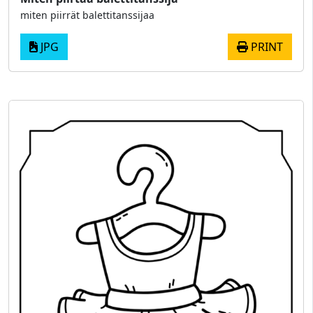
miten piirrät balettitanssijaa
JPG
PRINT