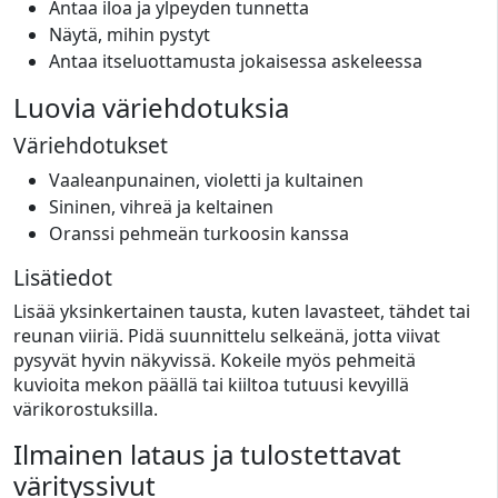
Antaa iloa ja ylpeyden tunnetta
Näytä, mihin pystyt
Antaa itseluottamusta jokaisessa askeleessa
Luovia väriehdotuksia
Väriehdotukset
Vaaleanpunainen, violetti ja kultainen
Sininen, vihreä ja keltainen
Oranssi pehmeän turkoosin kanssa
Lisätiedot
Lisää yksinkertainen tausta, kuten lavasteet, tähdet tai
reunan viiriä. Pidä suunnittelu selkeänä, jotta viivat
pysyvät hyvin näkyvissä. Kokeile myös pehmeitä
kuvioita mekon päällä tai kiiltoa tutuusi kevyillä
värikorostuksilla.
Ilmainen lataus ja tulostettavat
värityssivut