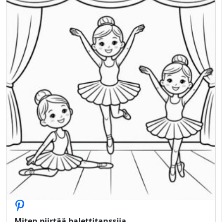
Miten piirtää balettitanssija