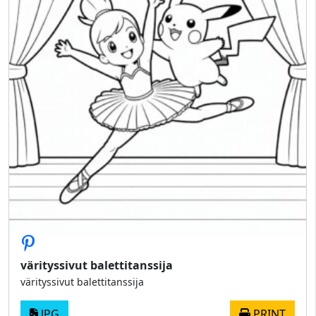
värityssivut balettitanssija
värityssivut balettitanssija
JPG
PRINT