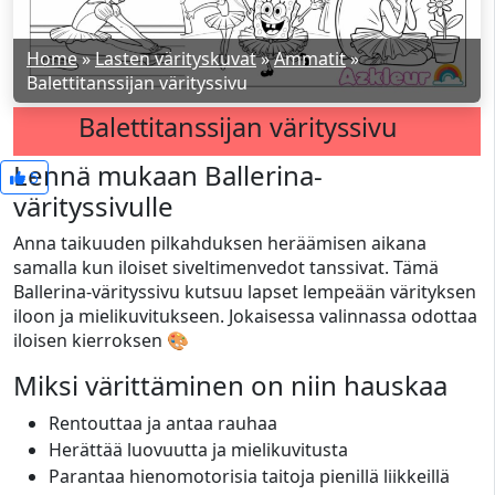
Home
»
Lasten värityskuvat
»
Ammatit
»
Balettitanssijan värityssivu
Balettitanssijan värityssivu
Lennä mukaan Ballerina-
5
värityssivulle
Anna taikuuden pilkahduksen heräämisen aikana
samalla kun iloiset siveltimenvedot tanssivat. Tämä
Ballerina-värityssivu kutsuu lapset lempeään värityksen
iloon ja mielikuvitukseen. Jokaisessa valinnassa odottaa
iloisen kierroksen 🎨
Miksi värittäminen on niin hauskaa
Rentouttaa ja antaa rauhaa
Herättää luovuutta ja mielikuvitusta
Parantaa hienomotorisia taitoja pienillä liikkeillä