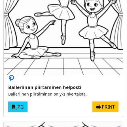
Balleriinan piirtäminen helposti
Balleriinan piirtäminen on yksinkertaista.
JPG
PRINT