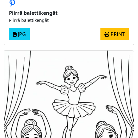
Piirrä balettikengät
Piirrä balettikengät
JPG
PRINT