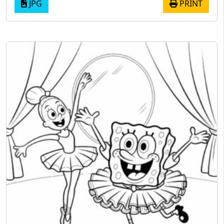
JPG
PRINT