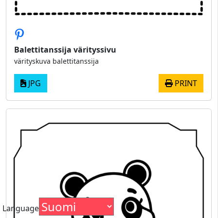
Balettitanssija värityssivu
värityskuva balettitanssija
JPG
PRINT
Language