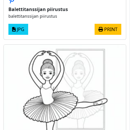
Balettitanssijan piirustus
balettitanssijan piirustus
JPG
PRINT