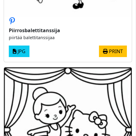
Piirrosbalettitanssija
piirtää balettitanssijaa
JPG
PRINT