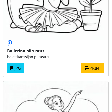
Ballerina piirustus
balettitanssijan piirustus
JPG
PRINT