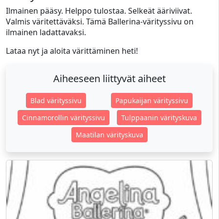
Ilmainen pääsy. Helppo tulostaa. Selkeät ääriviivat.
Valmis väritettäväksi. Tämä Ballerina-värityssivu on
ilmainen ladattavaksi.
Lataa nyt ja aloita värittäminen heti!
Aiheeseen liittyvät aiheet
Blad värityssivu
Papukaijan värityssivu
Cinnamorollin värityssivu
Tulppaanin värityskuva
Maatilan värityskuva