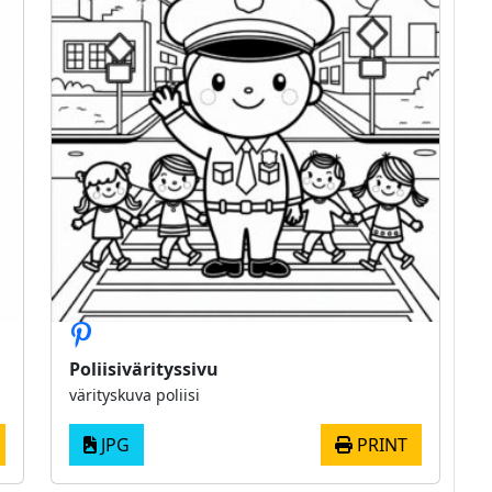
Poliisivärityssivu
värityskuva poliisi
JPG
PRINT