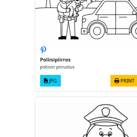
Poliisipiirros
poliisin piirustus
JPG
PRINT