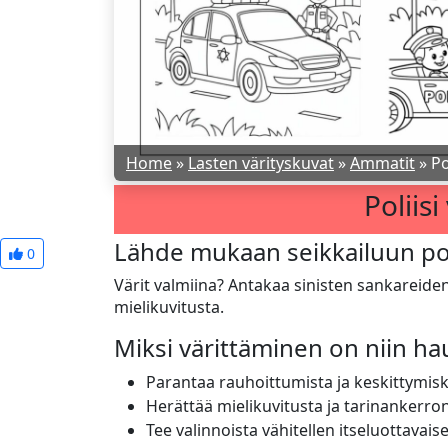
Home
»
Lasten värityskuvat
»
Ammatit
»
Po
Poliisi
Lähde mukaan seikkailuun pol
0
Värit valmiina? Antakaa sinisten sankareiden
mielikuvitusta.
Miksi värittäminen on niin h
Parantaa rauhoittumista ja keskittymis
Herättää mielikuvitusta ja tarinankerro
Tee valinnoista vähitellen itseluottavai