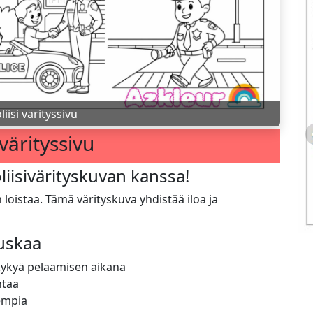
liisi värityssivu
 värityssivu
iisivärityskuvan kanssa!
 loistaa. Tämä värityskuva yhdistää iloa ja
auskaa
kykyä pelaamisen aikana
ntaa
sempia