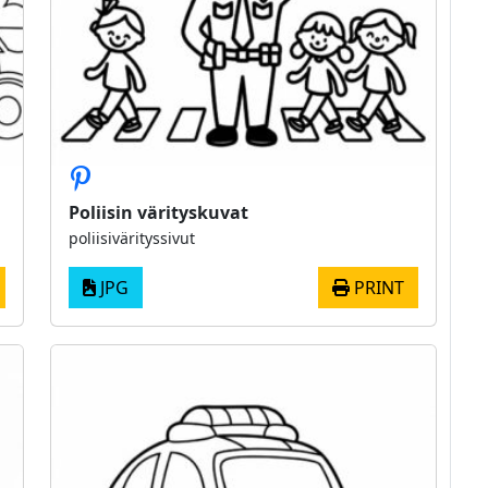
Poliisin värityskuvat
poliisivärityssivut
JPG
PRINT