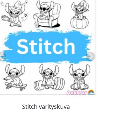
Previous
Next
Stitch värityskuva