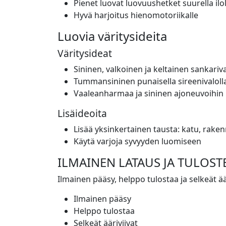
Pienet luovat luovuushetket suurella ilol
Hyvä harjoitus hienomotoriikalle
Luovia väritysideita
Väritysideat
Sininen, valkoinen ja keltainen sankariva
Tummansininen punaisella sireenivaloll
Vaaleanharmaa ja sininen ajoneuvoihin
Lisäideoita
Lisää yksinkertainen tausta: katu, raken
Käytä varjoja syvyyden luomiseen
ILMAINEN LATAUS JA TULOST
Ilmainen pääsy, helppo tulostaa ja selkeät äär
Ilmainen pääsy
Helppo tulostaa
Selkeät ääriviivat