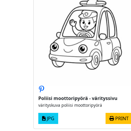
Poliisi moottoripyörä - värityssivu
värityskuva poliisi moottoripyörä
JPG
PRINT