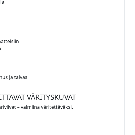
la
atteisiin
a
nus ja taivas
ETTAVAT VÄRITYSKUVAT
iviivat – valmiina väritettäväksi.