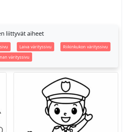
 liittyvät aiheet
ssivu
Laiva värityssivu
Riikinkukon värityssivu
onan värityssivu