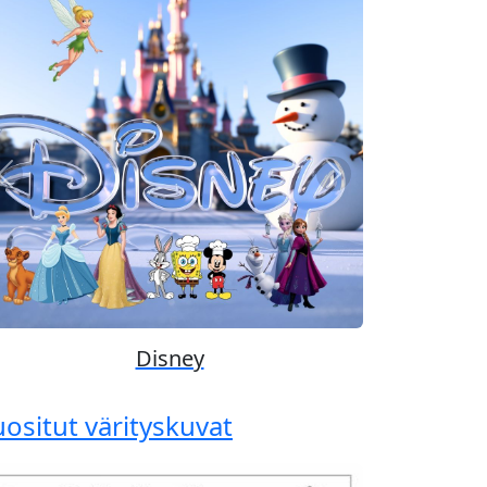
Previous
Next
Disney
uositut värityskuvat