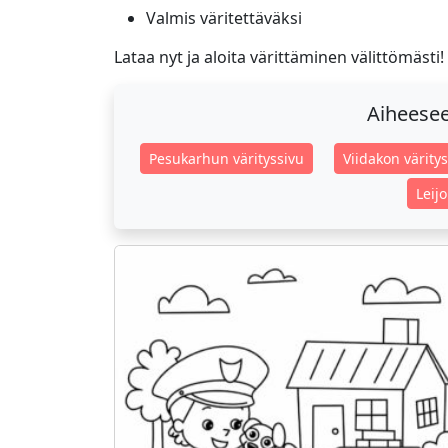
Valmis väritettäväksi
Lataa nyt ja aloita värittäminen välittömästi!
Aiheeseen
Pesukarhun värityssivu
Viidakon värity
Leij