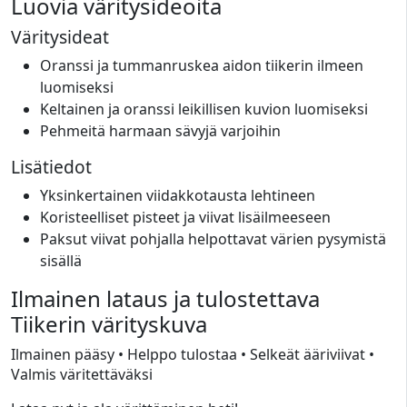
Luovia väritysideoita
Väritysideat
Oranssi ja tummanruskea aidon tiikerin ilmeen
luomiseksi
Keltainen ja oranssi leikillisen kuvion luomiseksi
Pehmeitä harmaan sävyjä varjoihin
Lisätiedot
Yksinkertainen viidakkotausta lehtineen
Koristeelliset pisteet ja viivat lisäilmeeseen
Paksut viivat pohjalla helpottavat värien pysymistä
sisällä
Ilmainen lataus ja tulostettava
Tiikerin värityskuva
Ilmainen pääsy • Helppo tulostaa • Selkeät ääriviivat •
Valmis väritettäväksi