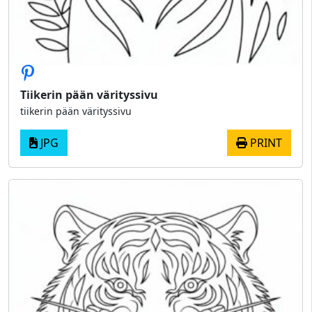
Tiikerin pään värityssivu
tiikerin pään värityssivu
JPG
PRINT