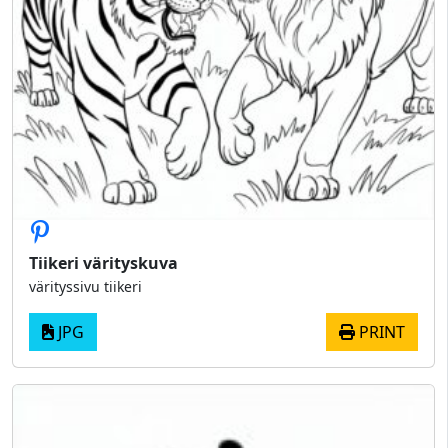
Tiikeri värityskuva
värityssivu tiikeri
JPG
PRINT