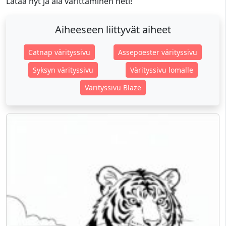
Lataa nyt ja ala värittäminen heti!
Aiheeseen liittyvät aiheet
Catnap värityssivu
Assepoester värityssivu
Syksyn värityssivu
Värityssivu lomalle
Värityssivu Blaze