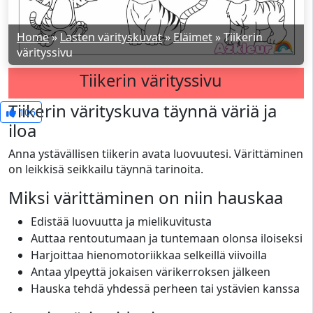
Home
»
Lasten värityskuvat
»
Eläimet
»
Tiikerin
värityssivu
Tiikerin värityssivu
Tiikerin värityskuva täynnä väriä ja
106
iloa
Anna ystävällisen tiikerin avata luovuutesi. Värittäminen
on leikkisä seikkailu täynnä tarinoita.
Miksi värittäminen on niin hauskaa
Edistää luovuutta ja mielikuvitusta
Auttaa rentoutumaan ja tuntemaan olonsa iloiseksi
Harjoittaa hienomotoriikkaa selkeillä viivoilla
Antaa ylpeyttä jokaisen värikerroksen jälkeen
Hauska tehdä yhdessä perheen tai ystävien kanssa