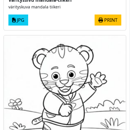
värityskuva mandala tiikeri
JPG
PRINT