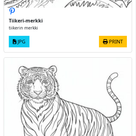
Tiikeri-merkki
tiikerin merkki
JPG
PRINT