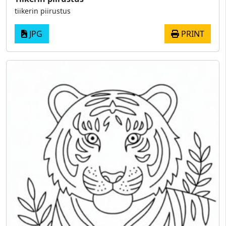
tiikerin piirustus
JPG
PRINT