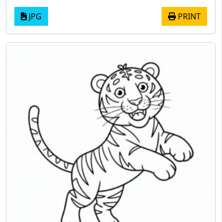
JPG
PRINT