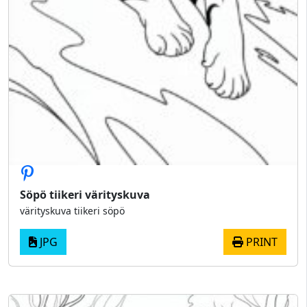
Söpö tiikeri värityskuva
värityskuva tiikeri söpö
JPG
PRINT