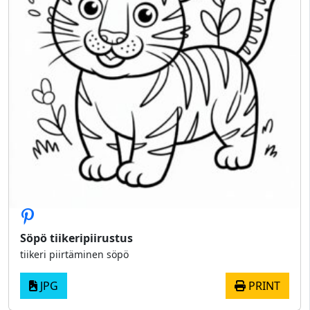
Söpö tiikeripiirustus
tiikeri piirtäminen söpö
JPG
PRINT