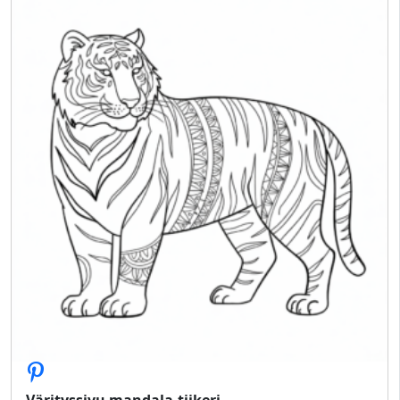
Värityssivu mandala-tiikeri