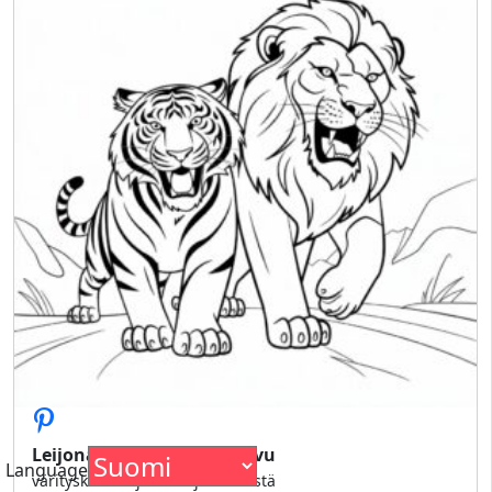
Leijona ja tiikeri värityssivu
Language
värityskuva leijonasta ja tiikeristä