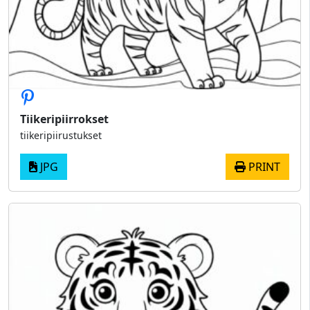
Tiikeripiirrokset
tiikeripiirustukset
JPG
PRINT