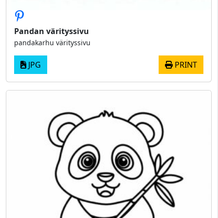
Pandan värityssivu
pandakarhu värityssivu
JPG
PRINT