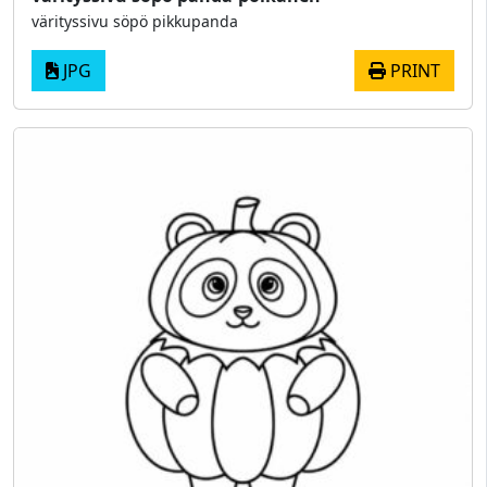
värityssivu söpö pikkupanda
JPG
PRINT