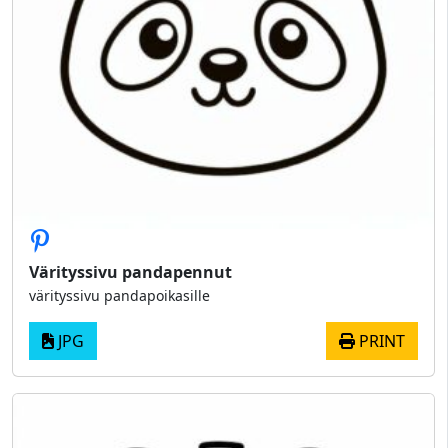
Värityssivu pandapennut
värityssivu pandapoikasille
JPG
PRINT