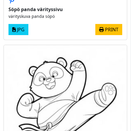
Söpö panda värityssivu
värityskuva panda söpö
JPG
PRINT