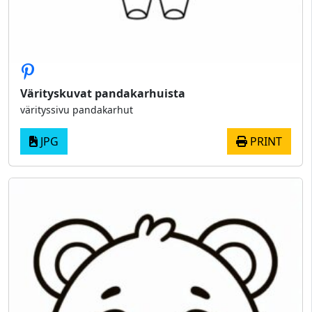
Värityskuvat pandakarhuista
värityssivu pandakarhut
JPG
PRINT