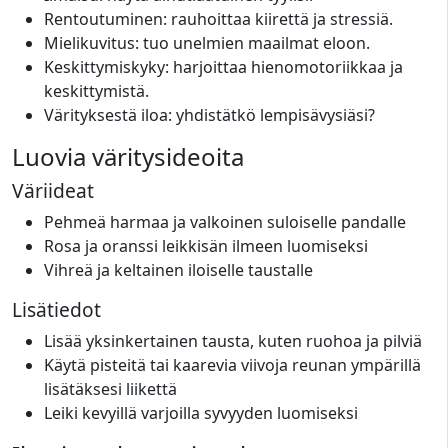
Rentoutuminen: rauhoittaa kiirettä ja stressiä.
Mielikuvitus: tuo unelmien maailmat eloon.
Keskittymiskyky: harjoittaa hienomotoriikkaa ja
keskittymistä.
Värityksestä iloa: yhdistätkö lempisävysiäsi?
Luovia väritysideoita
Väriideat
Pehmeä harmaa ja valkoinen suloiselle pandalle
Rosa ja oranssi leikkisän ilmeen luomiseksi
Vihreä ja keltainen iloiselle taustalle
Lisätiedot
Lisää yksinkertainen tausta, kuten ruohoa ja pilviä
Käytä pisteitä tai kaarevia viivoja reunan ympärillä
lisätäksesi liikettä
Leiki kevyillä varjoilla syvyyden luomiseksi