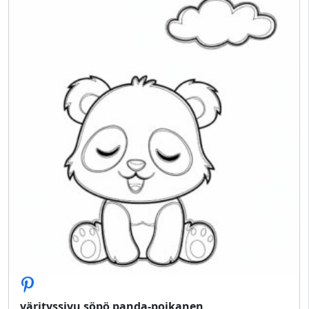
värityssivu söpö panda-poikanen