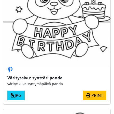
Värityssivu: synttäri panda
värityskuva syntymäpäivä panda
JPG
PRINT