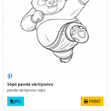
Söpö panda värityssivu
panda värityssivu söpö
JPG
PRINT