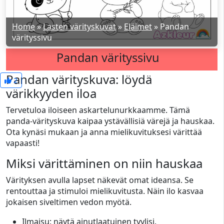
Home
»
Lasten värityskuvat
»
Eläimet
»
Pandan
värityssivu
Pandan värityssivu
Pandan värityskuva: löydä
2
värikkyyden iloa
Tervetuloa iloiseen askartelunurkkaamme. Tämä
panda-värityskuva kaipaa ystävällisiä värejä ja hauskaa.
Ota kynäsi mukaan ja anna mielikuvituksesi värittää
vapaasti!
Miksi värittäminen on niin hauskaa
Värityksen avulla lapset näkevät omat ideansa. Se
rentouttaa ja stimuloi mielikuvitusta. Näin ilo kasvaa
jokaisen siveltimen vedon myötä.
Ilmaisu: näytä ainutlaatuinen tyylisi.