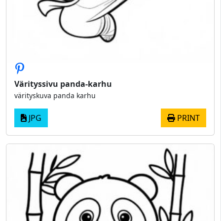
Värityssivu panda-karhu
värityskuva panda karhu
JPG
PRINT