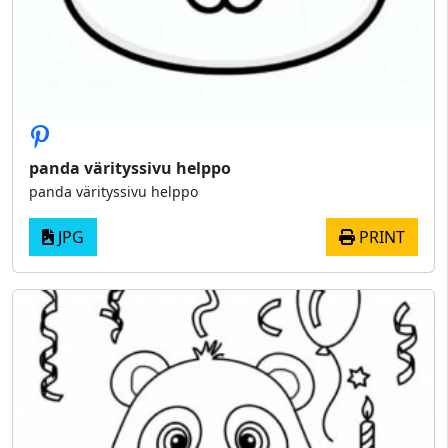
panda värityssivu helppo
panda värityssivu helppo
JPG
PRINT