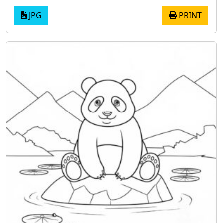
JPG
PRINT