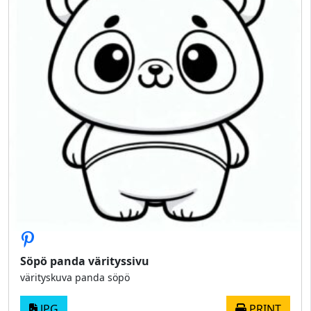
Söpö panda värityssivu
värityskuva panda söpö
JPG
PRINT