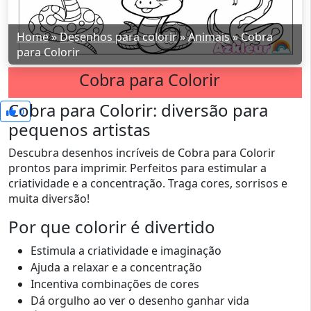
Home
»
Desenhos para colorir
»
Animais
»
Cobra
para Colorir
Cobra para Colorir
Cobra para Colorir: diversão para
0
pequenos artistas
Descubra desenhos incríveis de Cobra para Colorir
prontos para imprimir. Perfeitos para estimular a
criatividade e a concentração. Traga cores, sorrisos e
muita diversão!
Por que colorir é divertido
Estimula a criatividade e imaginação
Ajuda a relaxar e a concentração
Incentiva combinações de cores
Dá orgulho ao ver o desenho ganhar vida