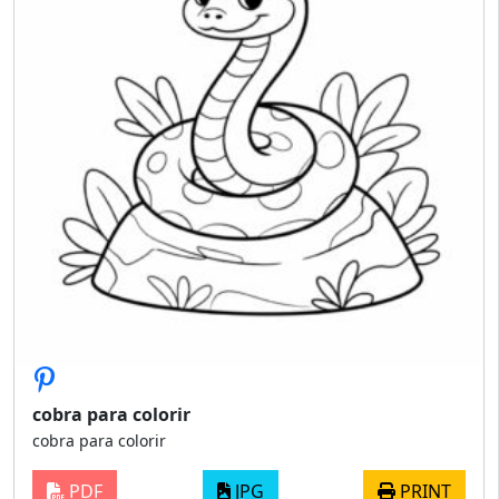
cobra para colorir
cobra para colorir
PDF
JPG
PRINT