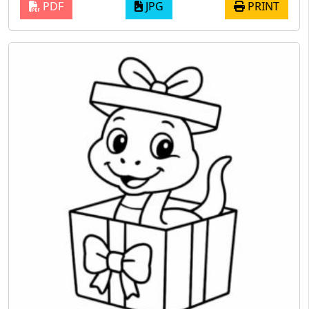
PDF
JPG
PRINT