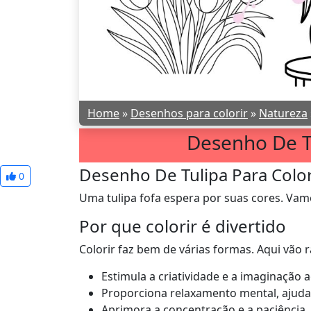
Home
»
Desenhos para colorir
»
Natureza
Desenho De Tu
Desenho De Tulipa Para Color
0
Uma tulipa fofa espera por suas cores. Vamos
Por que colorir é divertido
Colorir faz bem de várias formas. Aqui vão 
Estimula a criatividade e a imaginação a
Proporciona relaxamento mental, ajudan
Aprimora a concentração e a paciência, 