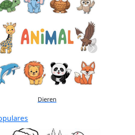
Previous
Next
Disney
opulares