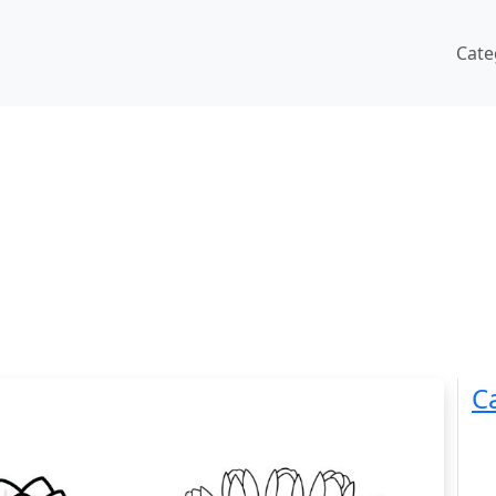
Cate
C