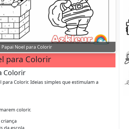
»
Papai Noel para Colorir
l para Colorir
 Colorir
 para Colorir. Ideias simples que estimulam a
marem colorir.
 criança
s da escola