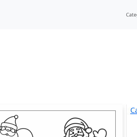
Cate
C