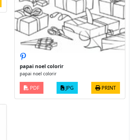
papai noel colorir
papai noel colorir
PDF
JPG
PRINT