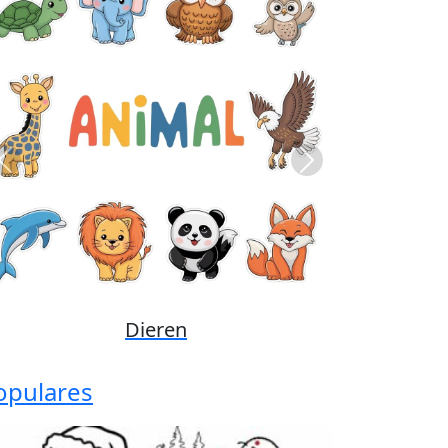
Previous
Next
Disney
opulares