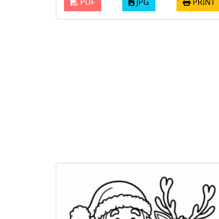
PDF
JPG
PRINT