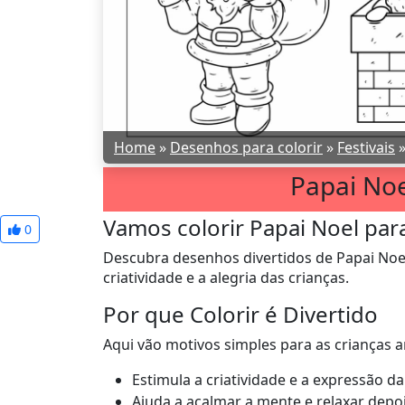
Home
»
Desenhos para colorir
»
Festivais
Papai Noe
Vamos colorir Papai Noel para
0
Descubra desenhos divertidos de Papai Noel
criatividade e a alegria das crianças.
Por que Colorir é Divertido
Aqui vão motivos simples para as crianças a
Estimula a criatividade e a expressão da
Ajuda a acalmar a mente e relaxar depoi