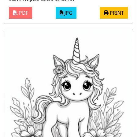
PDF
JPG
PRINT