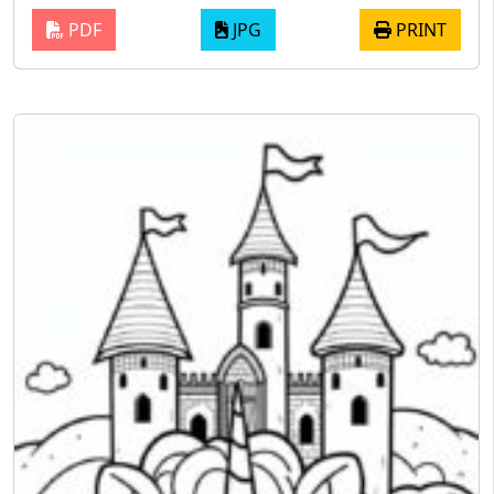
PDF
JPG
PRINT