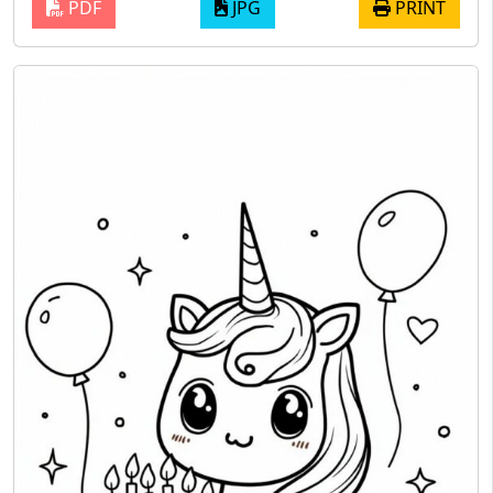
PDF
JPG
PRINT