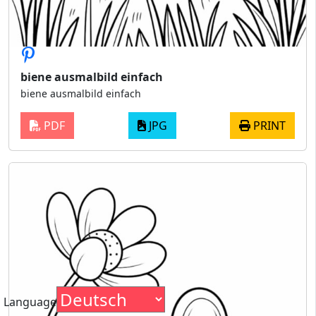
biene ausmalbild einfach
biene ausmalbild einfach
PDF
JPG
PRINT
Language