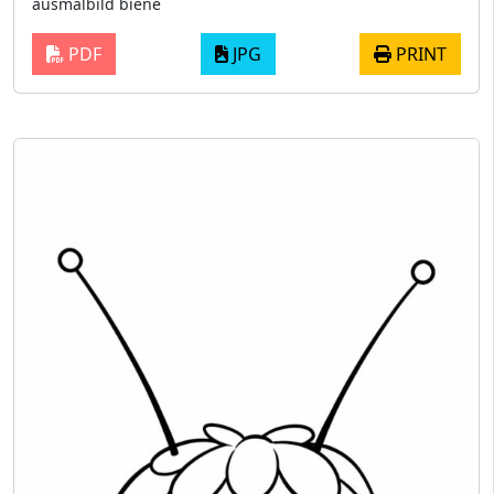
ausmalbild biene
PDF
JPG
PRINT