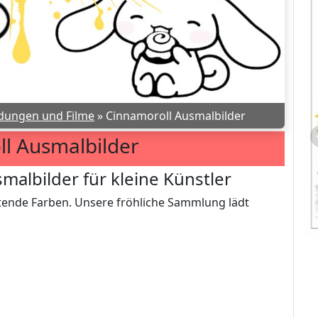
dungen und Filme
»
Cinnamoroll Ausmalbilder
l Ausmalbilder
albilder für kleine Künstler
htende Farben. Unsere fröhliche Sammlung lädt