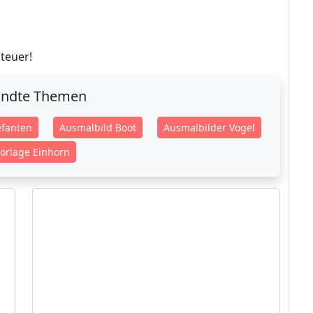
teuer!
ndte Themen
efanten
Ausmalbild Boot
Ausmalbilder Vogel
orlage Einhorn