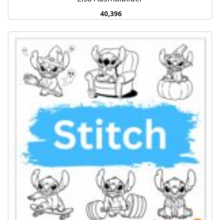
40,396