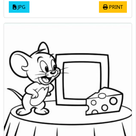
JPG
PRINT