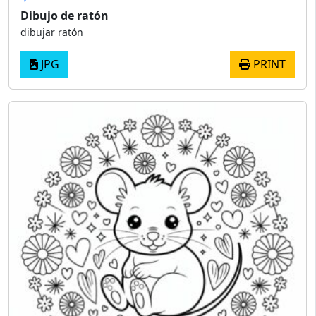
Dibujo de ratón
dibujar ratón
JPG
PRINT