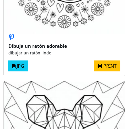
Dibuja un ratón adorable
dibujar un ratón lindo
JPG
PRINT