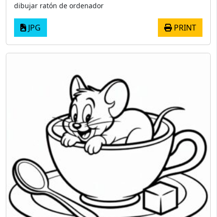
dibujar ratón de ordenador
JPG
PRINT