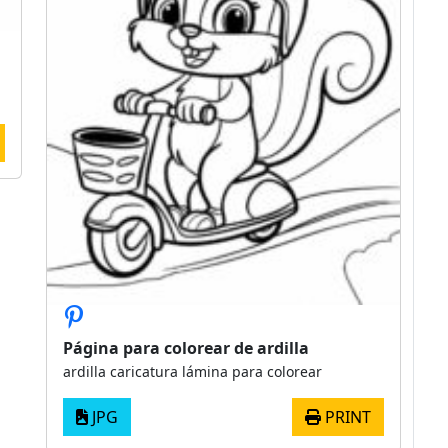
Página para colorear de ardilla
ardilla caricatura lámina para colorear
JPG
PRINT