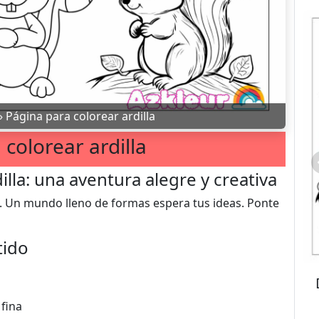
»
Página para colorear ardilla
colorear ardilla
illa: una aventura alegre y creativa
es. Un mundo lleno de formas espera tus ideas. Ponte
tido
 fina