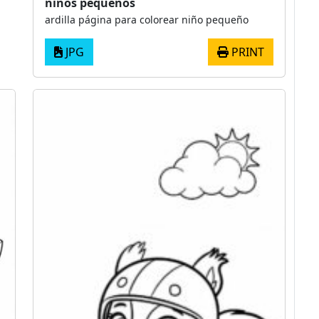
niños pequeños
ardilla página para colorear niño pequeño
JPG
PRINT