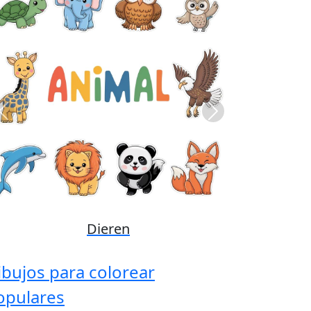
Previous
Next
Disney
ibujos para colorear
opulares