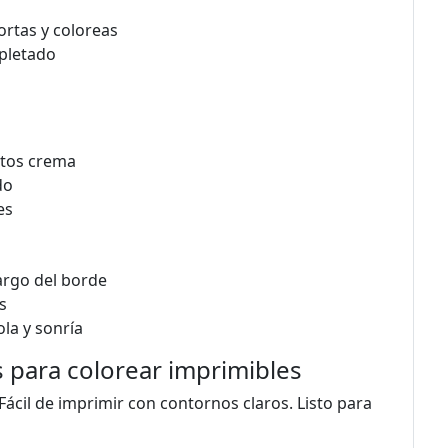
rtas y coloreas
pletado
ntos crema
do
es
largo del borde
s
la y sonría
s para colorear imprimibles
 Fácil de imprimir con contornos claros. Listo para