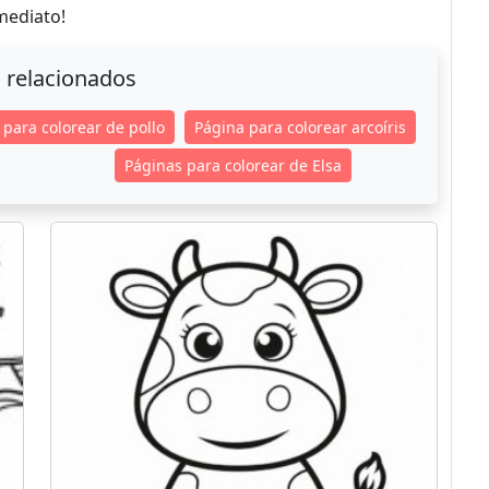
mediato!
 relacionados
 para colorear de pollo
Página para colorear arcoíris
Páginas para colorear de Elsa