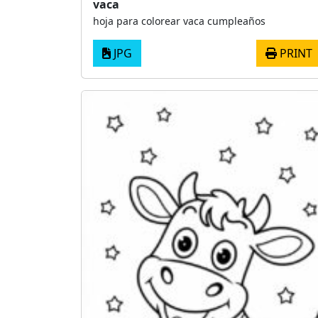
vaca
hoja para colorear vaca cumpleaños
JPG
PRINT