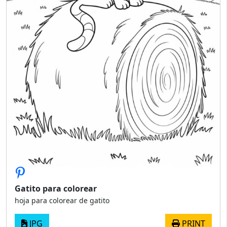
Gatito para colorear
hoja para colorear de gatito
JPG
PRINT