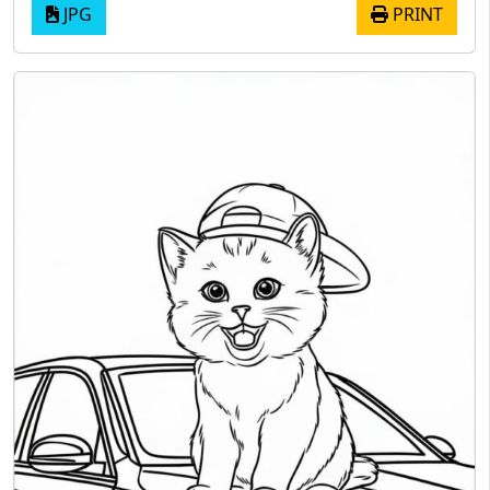
JPG
PRINT