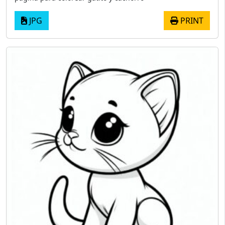
JPG
PRINT