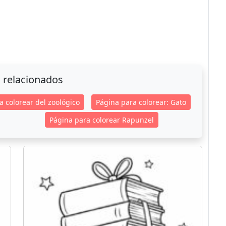
 relacionados
a colorear del zoológico
Página para colorear: Gato
Página para colorear Rapunzel