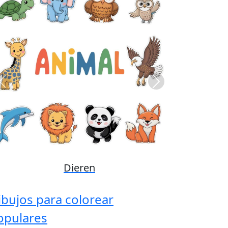
Previous
Next
Disney
ibujos para colorear
opulares