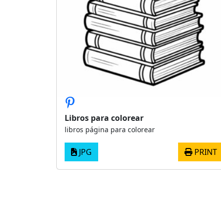
Libros para colorear
libros página para colorear
JPG
PRINT