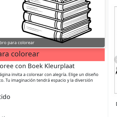
ibro para colorear
ara colorear
loree con Boek Kleurplaat
ina invita a colorear con alegría. Elige un diseño
. Tu imaginación tendrá espacio y la diversión
tido