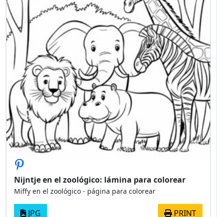
Nijntje en el zoológico: lámina para colorear
Miffy en el zoológico - página para colorear
JPG
PRINT