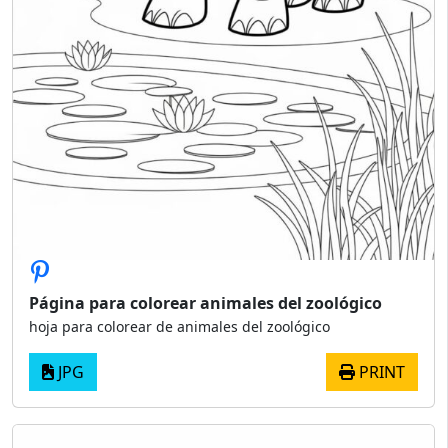
Página para colorear animales del zoológico
hoja para colorear de animales del zoológico
JPG
PRINT