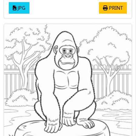
JPG
PRINT