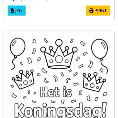
JPG
PRINT