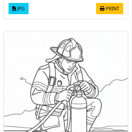
JPG
PRINT