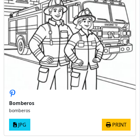
Bomberos
bomberos
JPG
PRINT