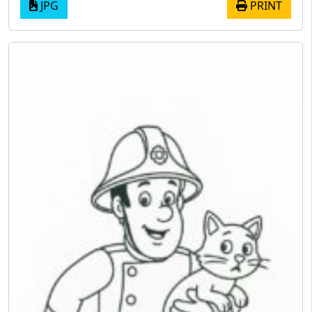
JPG
PRINT