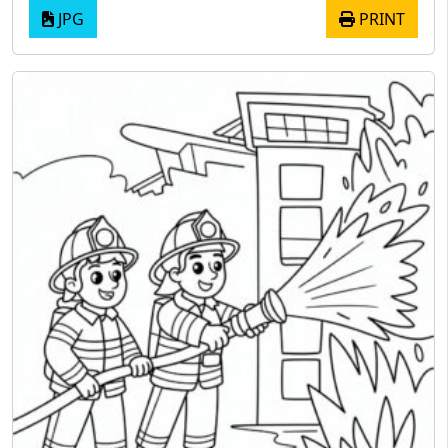
JPG
PRINT