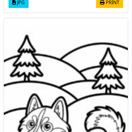
JPG
PRINT