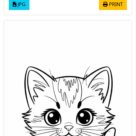
JPG
PRINT