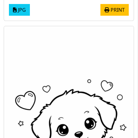
JPG
PRINT