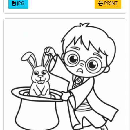
JPG
PRINT