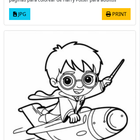
JPG
PRINT