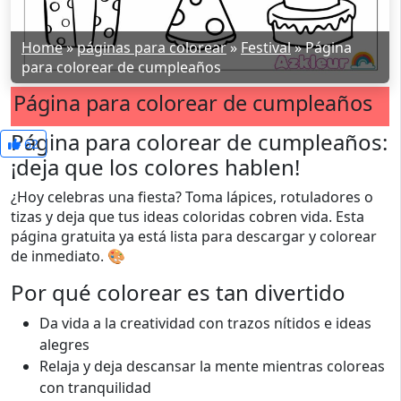
Home
»
páginas para colorear
»
Festival
»
Página
para colorear de cumpleaños
Página para colorear de cumpleaños
Página para colorear de cumpleaños:
62
¡deja que los colores hablen!
¿Hoy celebras una fiesta? Toma lápices, rotuladores o
tizas y deja que tus ideas coloridas cobren vida. Esta
página gratuita ya está lista para descargar y colorear
de inmediato. 🎨
Por qué colorear es tan divertido
Da vida a la creatividad con trazos nítidos e ideas
alegres
Relaja y deja descansar la mente mientras coloreas
con tranquilidad