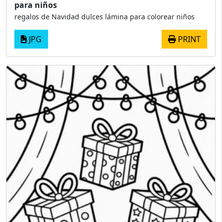
para niños
regalos de Navidad dulces lámina para colorear niños
JPG
PRINT