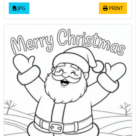
JPG
PRINT