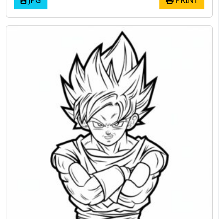
JPG
PRINT