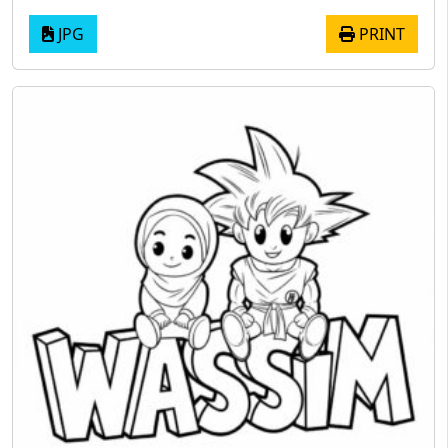
JPG
PRINT