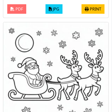
PDF
JPG
PRINT