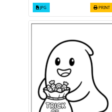
JPG
PRINT