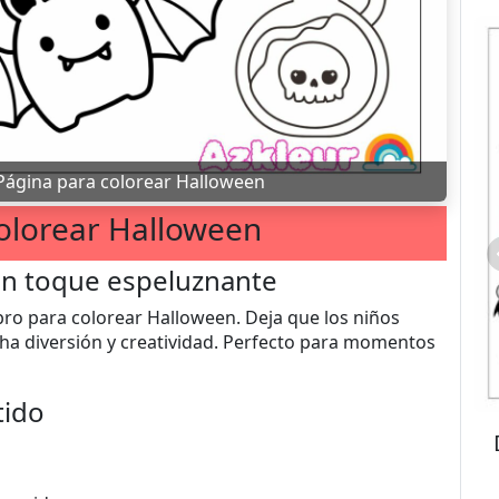
Página para colorear Halloween
olorear Halloween
un toque espeluznante
ibro para colorear Halloween. Deja que los niños
cha diversión y creatividad. Perfecto para momentos
tido