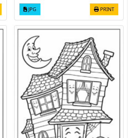
JPG
PRINT