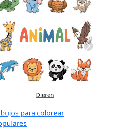
Previous
Next
Disney
ibujos para colorear
opulares