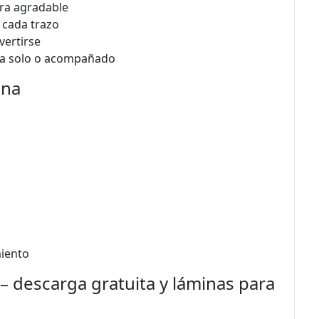
era agradable
 cada trazo
vertirse
sea solo o acompañado
ina
miento
 – descarga gratuita y láminas para