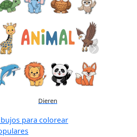
Previous
Next
Disney
ibujos para colorear
opulares