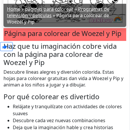
Home
»
páginas para colorear
»
Programas de
televisión y películas
»
Página para colorear de
Woezel y Pip
Página para colorear de Woezel y Pip
Haz que tu imaginación cobre vida
0
con la página para colorear de
Woezel y Pip
Descubre líneas alegres y diversión colorida. Estas
hojas para colorear gratuitas dan vida a Woezel y Pip y
animan a los niños a jugar y a dibujar.
Por qué colorear es divertido
Relájate y tranquilízate con actividades de colores
suaves
Descubre cada vez nuevas combinaciones
Deja que la imaginación hable y crea historias