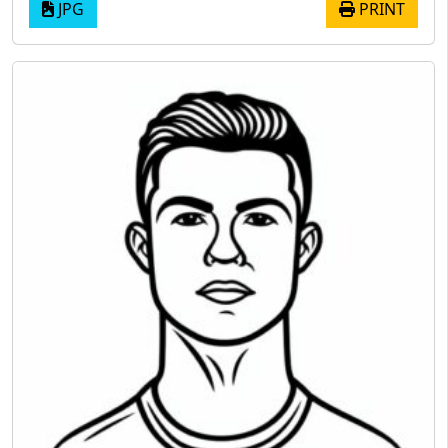
JPG
PRINT