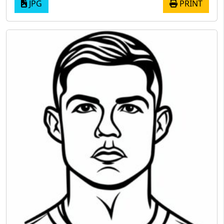
JPG
PRINT