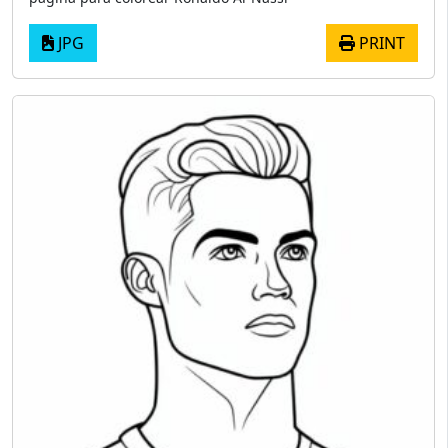
JPG
PRINT