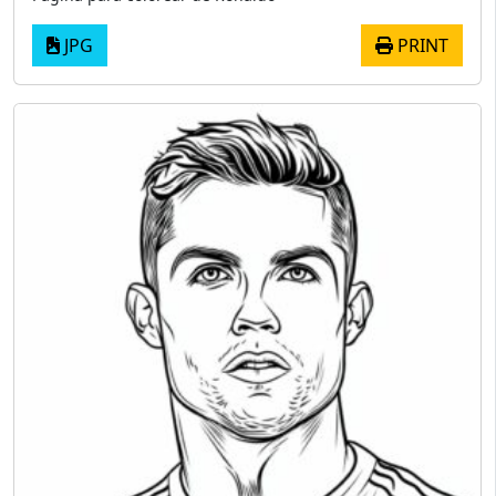
JPG
PRINT