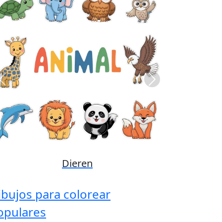
Previous
Next
Disney
ibujos para colorear
opulares