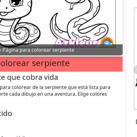
»
Página para colorear serpiente
olorear serpiente
te que cobra vida
ara colorear de la serpiente que está lista para
ierte cada dibujo en una aventura. Elige colores
tido
Donald Duck: Página para co