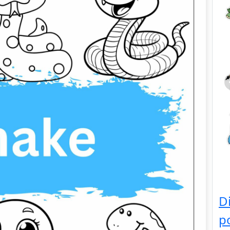
Dieren
D
p