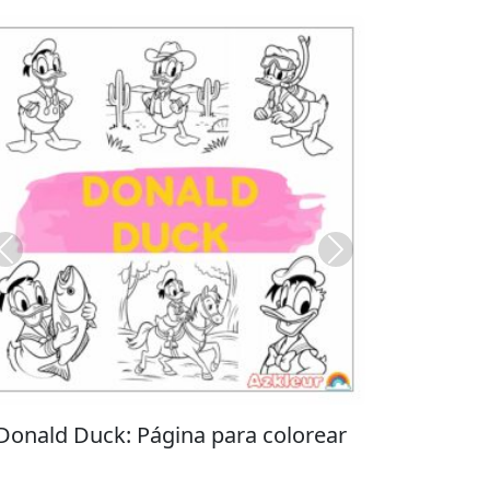
Previous
Next
lorear
Stitch: Página para colorear