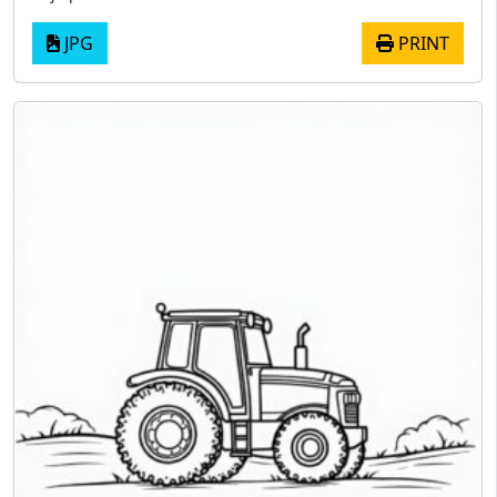
JPG
PRINT