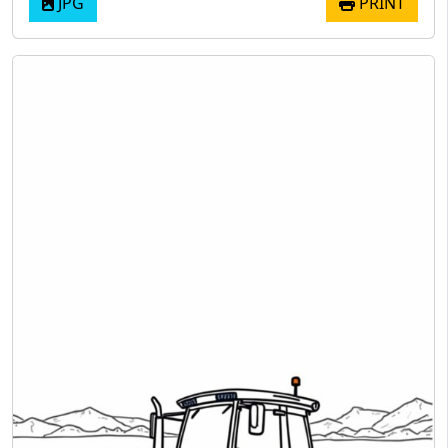
JPG
PRINT