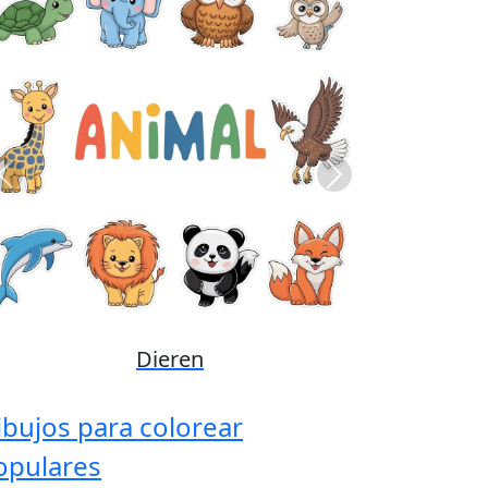
Previous
Next
Disney
ibujos para colorear
opulares