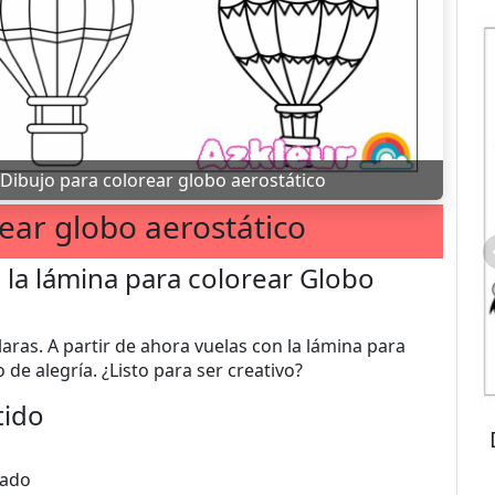
Dibujo para colorear globo aerostático
ear globo aerostático
 la lámina para colorear Globo
laras. A partir de ahora vuelas con la lámina para
 de alegría. ¿Listo para ser creativo?
tido
eado