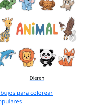
Previous
Next
Disney
ibujos para colorear
opulares