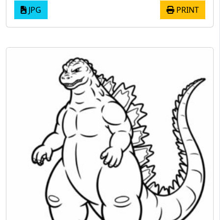
JPG
PRINT